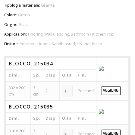
Tipologia materiale:
Granite
Colore:
Green
Origine:
Brazil
Applicazioni:
Flooring, Wall Cladding, Bathroom / Kitchen Top
Finiture:
Polished, Honed, Sandblasted, Leather finish
BLOCCO: 215034
Dim.
Sp.
Disp.
Q.tà
Fin.
332 x 200
3
2
Polished
AGGIUNGI
cm
cm
BLOCCO: 215035
Dim.
Sp.
Disp.
Q.tà
Fin.
310 x 200
3
2
Polished
AGGIUNGI