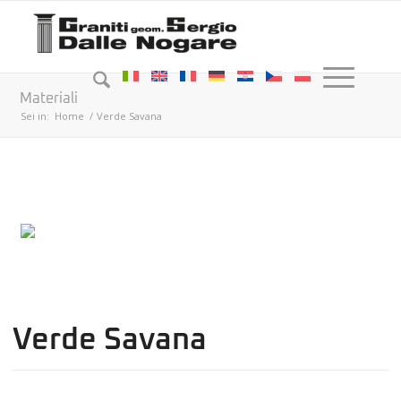
Materiali
Sei in:
Home
/
Verde Savana
Verde Savana