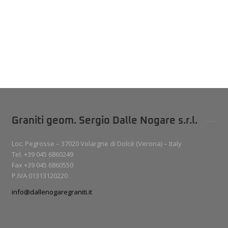
Graniti geom. Sergio Dalle Nogare s.r.l.
Loc. Pegrosse – 37020 Volargne di Dolcè (Verona) – Italy
Tel. +39 045 6860249
Fax +39 045 6860550
P.IVA 01313120220
info@dallenogaregraniti.it