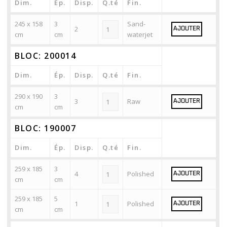
Dim.
Ép.
Disp.
Q.té
Fin.
245 x 158
3
Sand-
2
AJOUTER
cm
cm
waterjet
BLOC: 200014
Dim.
Ép.
Disp.
Q.té
Fin.
290 x 190
3
3
Raw
AJOUTER
cm
cm
BLOC: 190007
Dim.
Ép.
Disp.
Q.té
Fin.
259 x 185
3
4
Polished
AJOUTER
cm
cm
259 x 185
5
1
Polished
AJOUTER
cm
cm