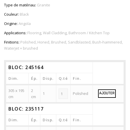
Type de matériau:
Granite
Couleur:
Black
Origine:
Angola
Applications:
Flooring, Wall Cladding, Bathroom / Kitchen Top
Finitions:
Polished, Honed, Brushed, Sandblasted, Bush-hammered,
Waterjet + brushed
BLOC: 245164
Dim.
Ép.
Disp.
Q.té
Fin.
305 x 195
2
1
Polished
AJOUTER
cm
cm
BLOC: 235117
Dim.
Ép.
Disp.
Q.té
Fin.