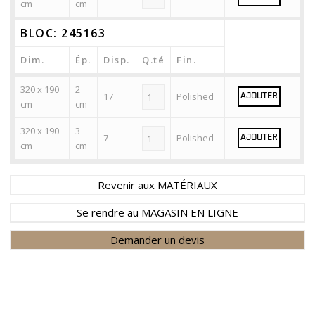
cm
cm
BLOC: 245163
Dim.
Ép.
Disp.
Q.té
Fin.
320 x 190
2
17
Polished
AJOUTER
cm
cm
320 x 190
3
7
Polished
AJOUTER
cm
cm
Revenir aux MATÉRIAUX
Se rendre au MAGASIN EN LIGNE
Demander un devis