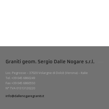
Graniti geom. Sergio Dalle Nogare s.r.l.
Loc. Pegrosse – 37020 Volargne di Dolcè (Verona) – Italie
Tel. +39 045 6860249
Fax +39 045 6860550
N° TVA 01313120220
info@dallenogaregraniti.it