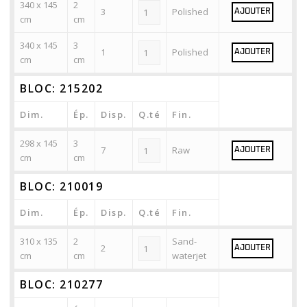
340 x 145
2
3
Polished
AJOUTER
cm
cm
340 x 145
3
1
Polished
AJOUTER
cm
cm
BLOC: 215202
Dim.
Ép.
Disp.
Q.té
Fin.
298 x 145
3
7
Raw
AJOUTER
cm
cm
BLOC: 210019
Dim.
Ép.
Disp.
Q.té
Fin.
310 x 135
2
Sand-
2
AJOUTER
cm
cm
waterjet
BLOC: 210277